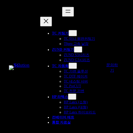
TC 커팅기
TC 미니 평판커팅기
T6pro 고속 낱장
ZUND 커팅기
ZUND S3시리즈
ZUND G3시리즈
문의하
TC 자동화
기
TC 가변 솔루션
TC DTF 메이커
TC 네스팅 서버
TC PreCUT
TC 전문 가변
HP 라텍스
HP Latex (소형)
HP Latex (대형)
HP Latex 하이브리드
컨베이어 매트
통합 자료실